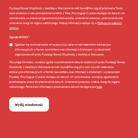
Fundacja Nowej Wspólnoty z siedzibą w Warszawie (e-mail: biuro@fnw.org.pl) przetwarza Twoje
dane osobowe w celu prowadzenia kontaktu z Tobą. Przysługuje Ci prawo dostępu do danych, ich
sprostowania, usunięcia lub ograniczenia przetwarzania, wniesienia sprzeciwu, przenoszenia oraz
wniesienia skargi do organu nadzorczego. Więcej informacji znajduje się w
Polityce prywatności
serwisu
.
Zgoda RODO
*
Zgadzam się na dostarczanie mi na powyższy adres e-mail materiałów edukacyjno-
informacyjnych w formie newsletteru oraz informacji o działaniach i wydarzeniach
organizowanych przez Fundację Nowej Wspólnoty z siedzibą w Warszawie.
Wysyłając formularz, wyrażasz zgodę na przetwarzanie danych osobowych przez Fundację Nowej
Wspólnoty z siedzibą w Warszawie (e-mail: biuro@fnw.org.pl) w celu wysyłki materiałów
edukacyjno-informacyjnych w formie newsletteru oraz informacji o działaniach i wydarzeniach
Fundacji. Przysługuje Ci prawo dostępu do danych, ich sprostowania, usunięcia, ograniczenia
przetwarzania, prawo do przenoszenia danych, wniesienia sprzeciwu, a także skargi do organu
nadzorczego. Pełna treść informacji o przetwarzaniu danych dostępna jest
tutaj
.