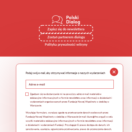
Zapisz się do newslettera
Zostań partnerem dialogu
Polityka prywatności witryny
Podaj swój e-mail, aby otrzymywać informacje o naszych wydarzeniach
Zgadzam się na dostarczanie mi na powyższy adres e-mail materiałów
edukacyjno-informacyjnych w formie newsletteru oraz informacji o działaniach i
wydarzeniach organizowanych przez Fundację Nowej Wspólnoty z siedzibą w
Warszawie.
Wysyłając formularz, wyrażasz zgodę na przetwarzanie danych osobowych przez
Fundację Nowej Wspólnoty z siedzibą w Warszawie (e-mail: biuro@fnw.org.pl) w celu
wysyłki materiałów edukacyjno-informacyjnych w formie newsletteru oraz informacji
o działaniach i wydarzeniach Fundacji. Przysługuje Ci prawo dostępu do danych, ich
sprostowania, usunięcia, ograniczenia przetwarzania, prawo do przenoszenia danych,