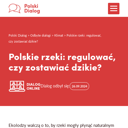
Polski Dialog > Odbyte dialogi > Klimat > Polskie rzeki: regulować,
Weź udział!
czy zostawiać dzikie?
Jak rozmawiać?
Polskie rzeki: regulować,
O dialogach
czy zostawiać dzikie?
O treningach
Co wynika z dialogów?
DIALOG
Dialog odbył się:
26.09.2024
ONLINE
Partnerzy
O nas
Ekolodzy walczą o to, by rzeki mogły płynąć naturalnym