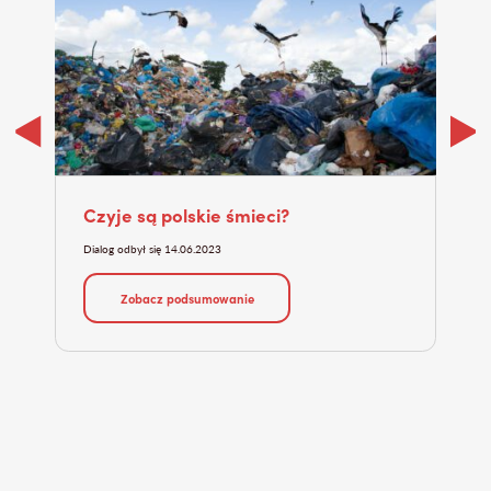
Czyje są polskie śmieci?
Dzi
tu
Dialog odbył się 14.06.2023
Dialo
Zobacz podsumowanie