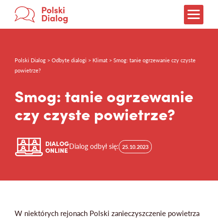
Polski Dialog > Odbyte dialogi > Klimat > Smog: tanie ogrzewanie czy czyste
Weź udział!
powietrze?
Jak rozmawiać?
Smog: tanie ogrzewanie
O dialogach
czy czyste powietrze?
O treningach
Co wynika z dialogów?
DIALOG
Dialog odbył się:
25.10.2023
ONLINE
Partnerzy
O nas
W niektórych rejonach Polski zanieczyszczenie powietrza