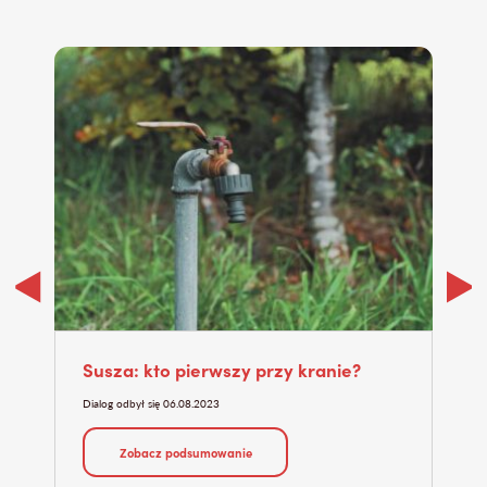
Susza: kto pierwszy przy kranie?
Dzi
tu
Dialog odbył się 06.08.2023
Dialo
Zobacz podsumowanie