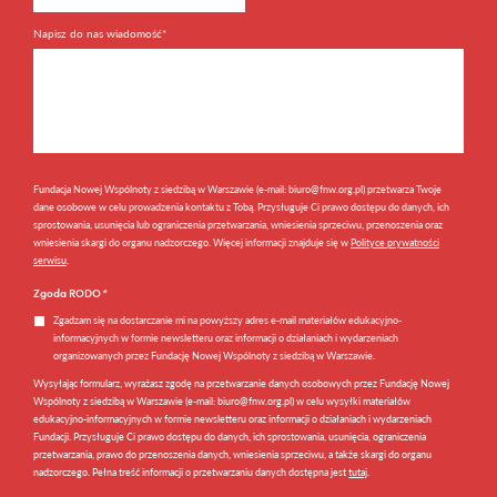
Napisz do nas wiadomość*
Fundacja Nowej Wspólnoty z siedzibą w Warszawie (e-mail: biuro@fnw.org.pl) przetwarza Twoje
dane osobowe w celu prowadzenia kontaktu z Tobą. Przysługuje Ci prawo dostępu do danych, ich
sprostowania, usunięcia lub ograniczenia przetwarzania, wniesienia sprzeciwu, przenoszenia oraz
wniesienia skargi do organu nadzorczego. Więcej informacji znajduje się w
Polityce prywatności
serwisu
.
Zgoda RODO
*
Zgadzam się na dostarczanie mi na powyższy adres e-mail materiałów edukacyjno-
informacyjnych w formie newsletteru oraz informacji o działaniach i wydarzeniach
organizowanych przez Fundację Nowej Wspólnoty z siedzibą w Warszawie.
Wysyłając formularz, wyrażasz zgodę na przetwarzanie danych osobowych przez Fundację Nowej
Wspólnoty z siedzibą w Warszawie (e-mail: biuro@fnw.org.pl) w celu wysyłki materiałów
edukacyjno-informacyjnych w formie newsletteru oraz informacji o działaniach i wydarzeniach
Fundacji. Przysługuje Ci prawo dostępu do danych, ich sprostowania, usunięcia, ograniczenia
przetwarzania, prawo do przenoszenia danych, wniesienia sprzeciwu, a także skargi do organu
nadzorczego. Pełna treść informacji o przetwarzaniu danych dostępna jest
tutaj
.