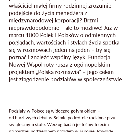
właściciel małej firmy rodzinnej zrozumie
podejście do życia menedżera z
międzynarodowej korporacji? Brzmi
nieprawdopodobnie – ale to możliwe! Już w
Mapa strony
marcu 1000 Polek i Polaków o odmiennych
poglądach, wartościach i stylach życia spotka
się w rozmowach jeden na jeden – by się
poznać i znaleźć wspólny język. Fundacja
Nowej Wspólnoty rusza z ogólnopolskim
projektem „Polska rozmawia” – jego celem
jest złagodzenie podziałów w społeczeństwie.
Podziały w Polsce są widoczne gołym okiem –
od burzliwych debat w Sejmie po kłótnie rodzinne przy
świątecznym stole. Według badań jesteśmy trzecim
najbardziej podzielonym narodem w Europie. Powody