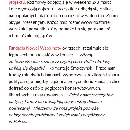
projektu
. Rozmowy odbędą się w weekend 2-3 marca
i nie wymagają dojazdu – wszystkie odbędą się online,
na popularnych platformach do rozmów wideo (np. Zoom,
Skype, Messenger). Każda para rozmówców dostanie
wcześniej poradnik, który pomoże im się porozumieć
mimo różnic poglądów.
Fundacja
Nowej
Wspólnoty
od trzech lat zajmuje się
łagodzeniem podziałów w Polsce.
– Wiemy,
że bezpośrednie rozmowy czynią cuda. Polki i Polacy
umieją się dogadać
– komentuje Smoczyński. Przed nami
trudny rok: dwóch kampanii wyborczych, rozliczeń i sporu
politycznego między rządem a prezydentem. Fundacja chce
dotrzeć do osób o poglądach konserwatywnych,
liberalnych i umiarkowanych. –
Zależy nam szczególnie
na tych, którzy nie odnajdują się w ostrej debacie
politycznej
.
Wierzymy, że nasz projekt pomoże
w łagodzeniu podziałów i zwiększaniu współpracy
w Polsce.