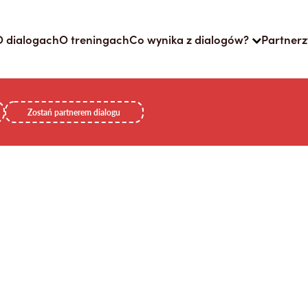
O dialogach
O treningach
Co wynika z dialogów?
Partnerz
Zostań partnerem dialogu