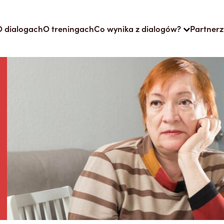
O dialogach
O treningach
Co wynika z dialogów?
Partnerz