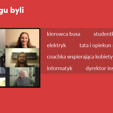
u byli
kierowca busa
studentk
elektryk
tata i opieku
coachka wspierająca kobiety
informatyk
dyrektor ins