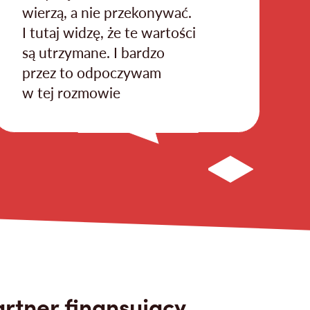
wierzą, a nie przekonywać.
z
I tutaj widzę, że te wartości
są utrzymane. I bardzo
przez to odpoczywam
w tej rozmowie
rtner finansujący