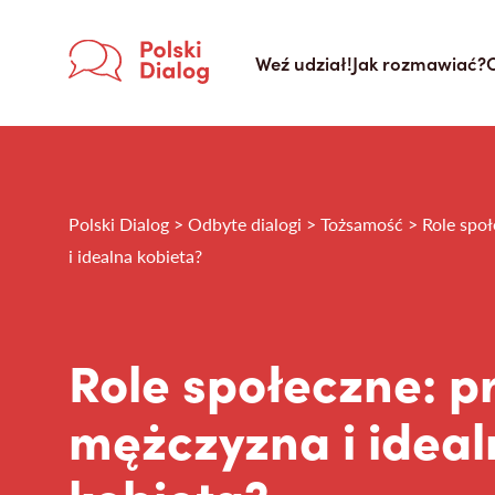
Weź udział!
Jak rozmawiać?
Polski Dialog > Odbyte dialogi > Tożsamość > Role sp
i idealna kobieta?
Role społeczne: 
mężczyzna i idea
kobieta?