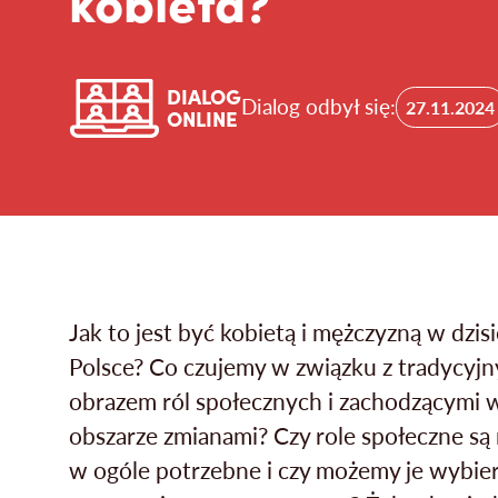
DIALOG
Dialog odbył się:
27.11.2024
ONLINE
Jak to jest być kobietą i mężczyzną w dzisi
Polsce? Co czujemy w związku z tradycyj
obrazem ról społecznych i zachodzącymi 
obszarze zmianami? Czy role społeczne są
w ogóle potrzebne i czy możemy je wybier