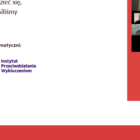
ieć się,
siliśmy
matyczni: