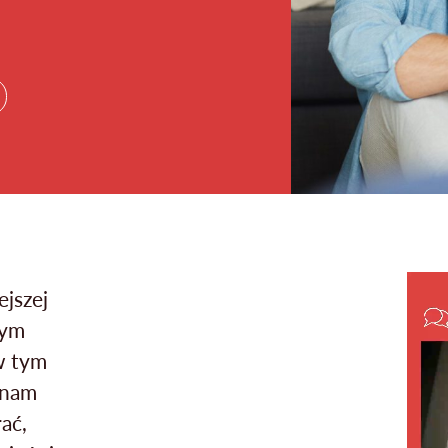
ejszej
nym
w tym
 nam
ać,