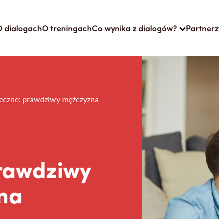
O dialogach
O treningach
Co wynika z dialogów?
Partnerz
ołeczne: prawdziwy mężczyzna
prawdziwy
lna