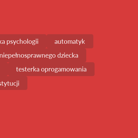
a psychologii
automatyk
n niepełnosprawnego dziecka
testerka oprogamowania
tytucji