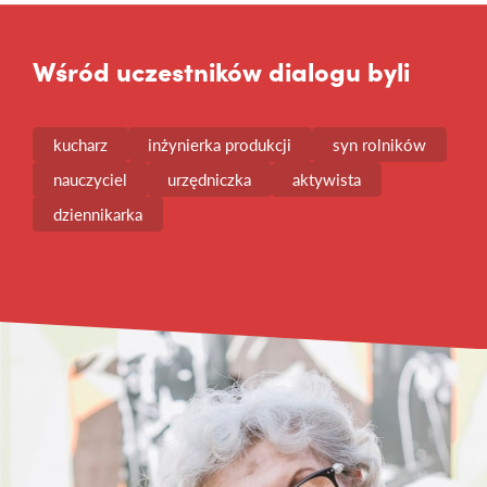
Wśród uczestników dialogu byli
kucharz
inżynierka produkcji
syn rolników
nauczyciel
urzędniczka
aktywista
dziennikarka