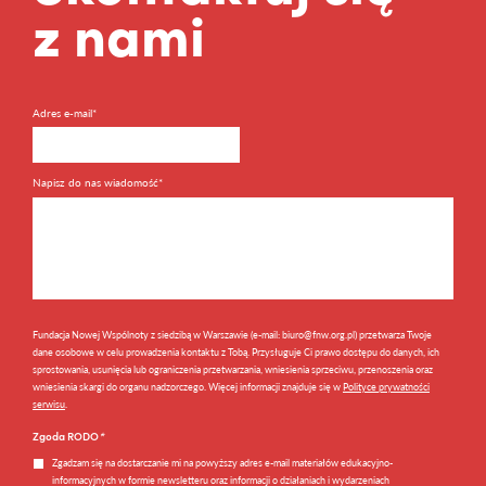
z nami
Adres e-mail*
Napisz do nas wiadomość*
Fundacja Nowej Wspólnoty z siedzibą w Warszawie (e-mail: biuro@fnw.org.pl) przetwarza Twoje
dane osobowe w celu prowadzenia kontaktu z Tobą. Przysługuje Ci prawo dostępu do danych, ich
sprostowania, usunięcia lub ograniczenia przetwarzania, wniesienia sprzeciwu, przenoszenia oraz
wniesienia skargi do organu nadzorczego. Więcej informacji znajduje się w
Polityce prywatności
serwisu
.
Zgoda RODO
*
Zgadzam się na dostarczanie mi na powyższy adres e-mail materiałów edukacyjno-
informacyjnych w formie newsletteru oraz informacji o działaniach i wydarzeniach