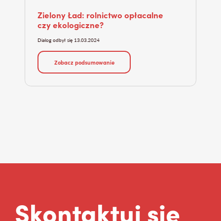
Zielony Ład: rolnictwo opłacalne
Zm
czy ekologiczne?
Dialo
Dialog odbył się 13.03.2024
Zobacz podsumowanie
Skontaktuj się