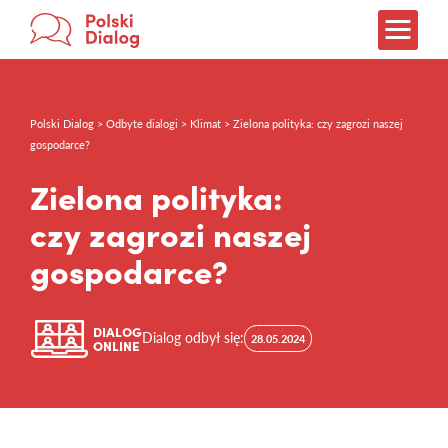
Polski Dialog > Odbyte dialogi > Klimat > Zielona polityka: czy zagrozi naszej
Weź udział!
gospodarce?
Jak rozmawiać?
Zielona polityka:
O dialogach
czy zagrozi naszej
O treningach
gospodarce?
Co wynika z dialogów?
Partnerzy
DIALOG
Dialog odbył się:
28.05.2024
ONLINE
O nas