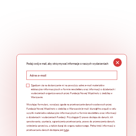
Podaj swój e-mail, aby otrzymywać informacje o naszych wydarzeniach
Zgadzam się na dostarczanie mi na powyższy adres e-mail materiałów
edukacyjno-informacyjnych w formie newsletteru oraz informacji o działaniach i
wydarzeniach organizowanych przez Fundację Nowej Wspólnoty z siedzibą w
Warszawie.
Wysyłając formularz, wyrażasz zgodę na przetwarzanie danych osobowych przez
Fundację Nowej Wspólnoty z siedzibą w Warszawie (e-mail: biuro@fnw.org.pl) w celu
wysyłki materiałów edukacyjno-informacyjnych w formie newsletteru oraz informacji
o działaniach i wydarzeniach Fundacji. Przysługuje Ci prawo dostępu do danych, ich
sprostowania, usunięcia, ograniczenia przetwarzania, prawo do przenoszenia danych,
wniesienia sprzeciwu, a także skargi do organu nadzorczego. Pełna treść informacji o
przetwarzaniu danych dostępna jest
tutaj
.