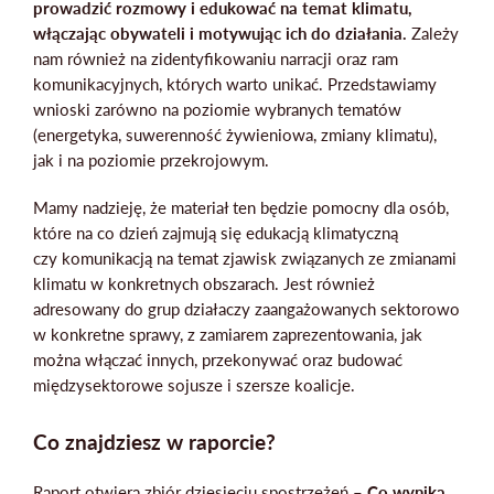
prowadzić rozmowy i edukować na temat klimatu,
włączając obywateli i motywując ich do działania.
Zależy
nam również na zidentyfikowaniu narracji oraz ram
komunikacyjnych, których warto unikać. Przedstawiamy
wnioski zarówno na poziomie wybranych tematów
(energetyka, suwerenność żywieniowa, zmiany klimatu),
jak i na poziomie przekrojowym.
Mamy nadzieję, że materiał ten będzie pomocny dla osób,
które na co dzień zajmują się edukacją klimatyczną
czy komunikacją na temat zjawisk związanych ze zmianami
klimatu w konkretnych obszarach. Jest również
adresowany do grup działaczy zaangażowanych sektorowo
w konkretne sprawy, z zamiarem zaprezentowania, jak
można włączać innych, przekonywać oraz budować
międzysektorowe sojusze i szersze koalicje.
Co znajdziesz w raporcie?
Raport otwiera zbiór dziesięciu spostrzeżeń –
Co wynika