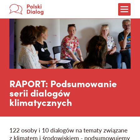
Weź udział!
Jak rozmawiać?
O dialogach
O treningach
RAPORT: Podsumowanie
Co wynika z dialogów?
serii dialogów
klimatycznych
Partnerzy
O nas
122 osoby i 10 dialogów na tematy związane
z klimatem i środowiskiem - podsumowujemy