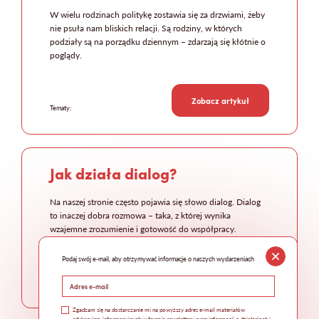
W wielu rodzinach politykę zostawia się za drzwiami, żeby
nie psuła nam bliskich relacji. Są rodziny, w których
podziały są na porządku dziennym – zdarzają się kłótnie o
poglądy.
Zobacz artykuł
Tematy:
Jak działa dialog?
Na naszej stronie często pojawia się słowo dialog. Dialog
to inaczej dobra rozmowa – taka, z której wynika
wzajemne zrozumienie i gotowość do współpracy.
Podaj swój e-mail, aby otrzymywać informacje o naszych wydarzeniach
Zobacz artykuł
Tematy:
Zgadzam się na dostarczanie mi na powyższy adres e-mail materiałów
edukacyjno-informacyjnych w formie newsletteru oraz informacji o działaniach i