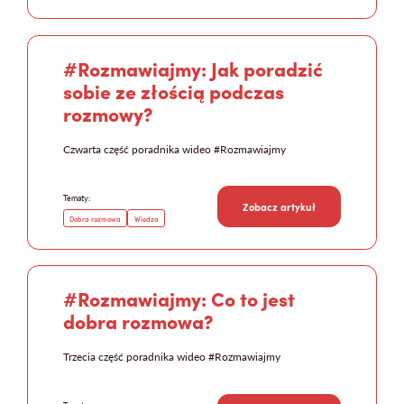
#Rozmawiajmy: Jak poradzić
sobie ze złością podczas
Mapa strony
rozmowy?
Czwarta część poradnika wideo #Rozmawiajmy
Tematy:
Zobacz artykuł
Dobra rozmowa
Wiedza
#Rozmawiajmy: Co to jest
dobra rozmowa?
Trzecia część poradnika wideo #Rozmawiajmy