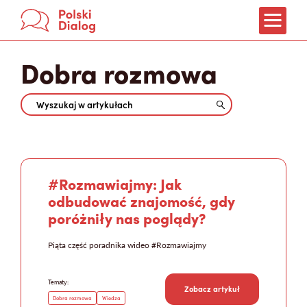
Dobra rozmowa
Weź udział!
Jak rozmawiać?
O dialogach
O treningach
#Rozmawiajmy: Jak
Co wynika z dialogów?
odbudować znajomość, gdy
poróżniły nas poglądy?
Partnerzy
O nas
Piąta część poradnika wideo #Rozmawiajmy
Tematy:
Zobacz artykuł
Dobra rozmowa
Wiedza