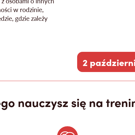
ć z osobami o innych
ości w rodzinie,
dzie, gdzie zależy
2 październi
go nauczysz się na treni