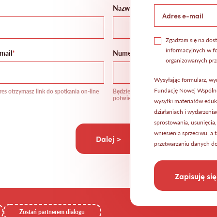
Nazwisko
*
Zgadzam się na dost
informacyjnych w fo
mail
*
Numer telefonu
*
organizowanych prz
Wysyłając formularz, wy
Fundację Nowej Wspólnot
res otrzymasz link do spotkania on-line
Będziemy się z Tobą kontaktować, aby
potwierdzić udział w spotkaniu
wysyłki materiałów eduk
działaniach i wydarzenia
sprostowania, usunięcia
wniesienia sprzeciwu, a 
Dalej >
przetwarzaniu danych do
Zostań partnerem dialogu