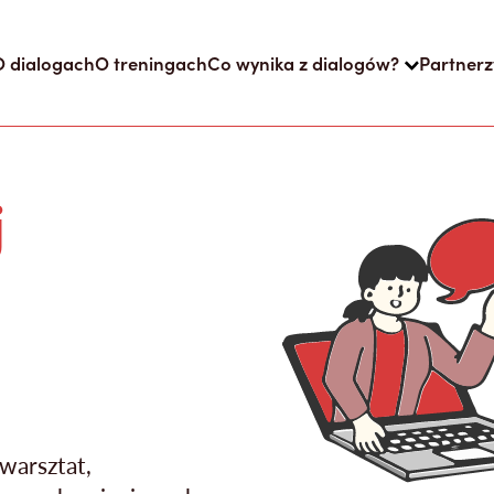
O dialogach
O treningach
Co wynika z dialogów?
Partnerz
j
warsztat,