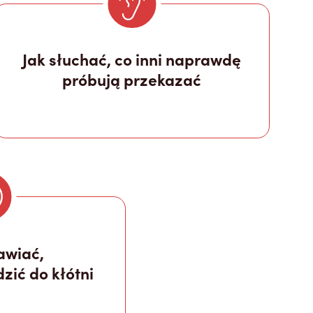
Jak słuchać, co inni naprawdę
próbują przekazać
awiać,
zić do kłótni