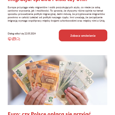
Europa przyciąga wielu migrantów i osób poszukujących azylu, co niesie za sobą
zarówno wyzwania, jak i możliwości. To sprawia, że słyszymy różne opinie na temat
sposobu prowadzenia polityki migracyjnej. Jedni mówią, że przyjmowanie imigrantów
powinno w całości zależeć od polityki naszego rządu. Inni uważają, że zarządzanie
imigracją wymaga współpracy między krajami członkowskimi oraz między nimi a Unią.
Dialog odbył się 22.05.2024
Zobacz omówienie
Euro: czy Polsce opłaca się przyjąć