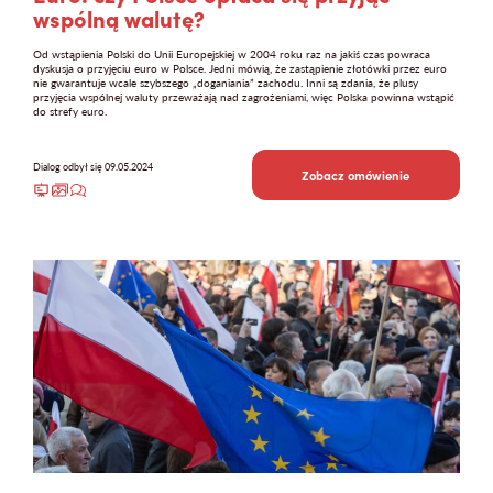
wspólną walutę?
Od wstąpienia Polski do Unii Europejskiej w 2004 roku raz na jakiś czas powraca
dyskusja o przyjęciu euro w Polsce. Jedni mówią, że zastąpienie złotówki przez euro
nie gwarantuje wcale szybszego „doganiania” zachodu. Inni są zdania, że plusy
przyjęcia wspólnej waluty przeważają nad zagrożeniami, więc Polska powinna wstąpić
do strefy euro.
Dialog odbył się 09.05.2024
Zobacz omówienie