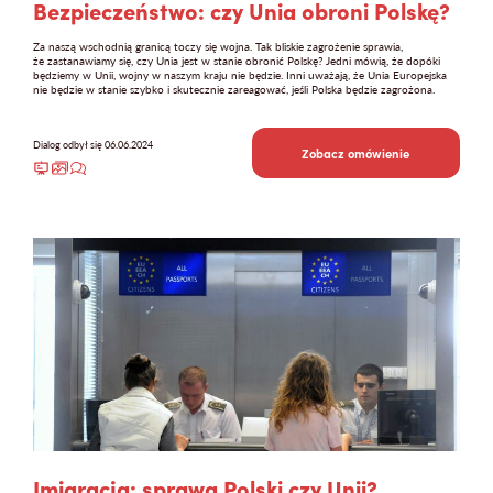
Bezpieczeństwo: czy Unia obroni Polskę?
Za naszą wschodnią granicą toczy się wojna. Tak bliskie zagrożenie sprawia,
że zastanawiamy się, czy Unia jest w stanie obronić Polskę? Jedni mówią, że dopóki
będziemy w Unii, wojny w naszym kraju nie będzie. Inni uważają, że Unia Europejska
nie będzie w stanie szybko i skutecznie zareagować, jeśli Polska będzie zagrożona.
Dialog odbył się 06.06.2024
Zobacz omówienie
Imigracja: sprawa Polski czy Unii?