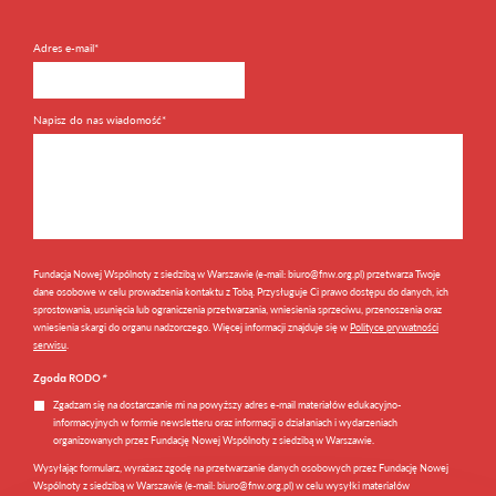
Adres e-mail*
Napisz do nas wiadomość*
Fundacja Nowej Wspólnoty z siedzibą w Warszawie (e-mail: biuro@fnw.org.pl) przetwarza Twoje
dane osobowe w celu prowadzenia kontaktu z Tobą. Przysługuje Ci prawo dostępu do danych, ich
sprostowania, usunięcia lub ograniczenia przetwarzania, wniesienia sprzeciwu, przenoszenia oraz
wniesienia skargi do organu nadzorczego. Więcej informacji znajduje się w
Polityce prywatności
serwisu
.
Zgoda RODO
*
Zgadzam się na dostarczanie mi na powyższy adres e-mail materiałów edukacyjno-
informacyjnych w formie newsletteru oraz informacji o działaniach i wydarzeniach
organizowanych przez Fundację Nowej Wspólnoty z siedzibą w Warszawie.
Wysyłając formularz, wyrażasz zgodę na przetwarzanie danych osobowych przez Fundację Nowej
Wspólnoty z siedzibą w Warszawie (e-mail: biuro@fnw.org.pl) w celu wysyłki materiałów