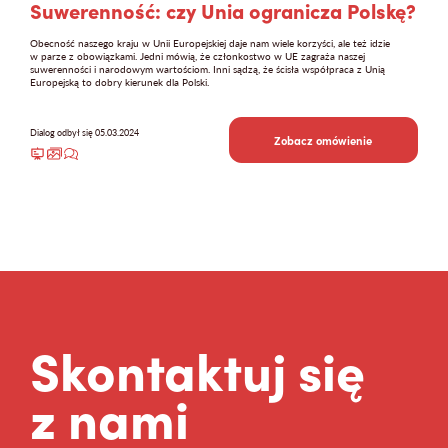
Suwerenność: czy Unia ogranicza Polskę?
Obecność naszego kraju w Unii Europejskiej daje nam wiele korzyści, ale też idzie
w parze z obowiązkami. Jedni mówią, że członkostwo w UE zagraża naszej
suwerenności i narodowym wartościom. Inni sądzą, że ścisła współpraca z Unią
Europejską to dobry kierunek dla Polski.
Dialog odbył się 05.03.2024
Zobacz omówienie
Skontaktuj się
z nami