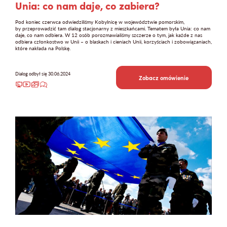
Unia: co nam daje, co zabiera?
Pod koniec czerwca odwiedziliśmy Kobylnicę w województwie pomorskim,
by przeprowadzić tam dialog stacjonarny z mieszkańcami. Tematem była Unia: co nam
daje, co nam odbiera. W 12 osób porozmawialiśmy szczerze o tym, jak każde z nas
odbiera członkostwo w Unii – o blaskach i cieniach Unii, korzyściach i zobowiązaniach,
które nakłada na Polskę.
Mapa strony
Dialog odbył się 30.06.2024
Zobacz omówienie